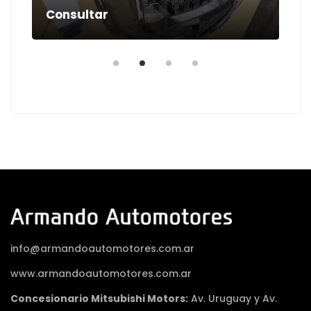
Consultar
Co
info@armandoautomotores.com.ar
www.armandoautomotores.com.ar
Concesionario Mitsubishi Motors:
Av. Uruguay y Av.