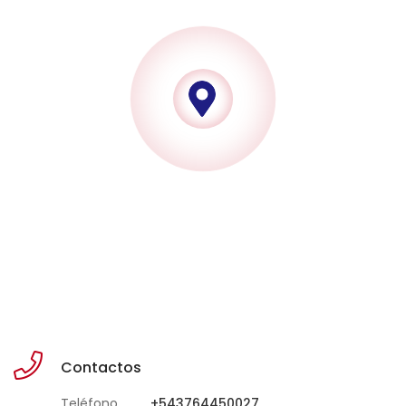
Contactos
Teléfono
+543764450027