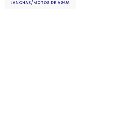
LANCHAS/MOTOS DE AGUA
Consultar
Audi A5 Sportback TSI Quattro